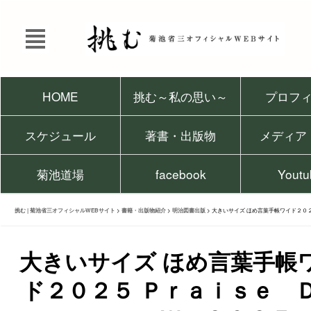
HOME
挑む～私の思い～
プロフ
スケジュール
著書・出版物
メディア
菊池道場
facebook
Youtu
挑む | 菊池省三オフィシャルWEBサイト
>
書籍・出版物紹介
>
明治図書出版
>
大きいサイズ ほめ言葉手帳ワイド２０
大きいサイズ ほめ言葉手帳
ド２０２５ Ｐｒａｉｓｅ 