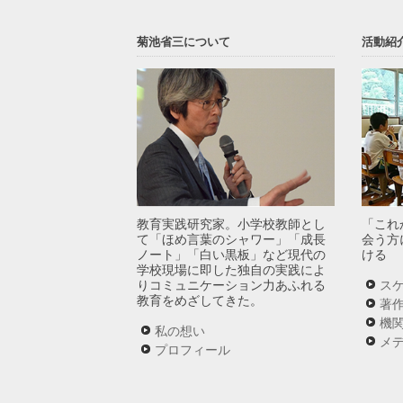
菊池省三について
活動紹
教育実践研究家。小学校教師とし
「これ
て「ほめ言葉のシャワー」「成長
会う方
ノート」「白い黒板」など現代の
ける
学校現場に即した独自の実践によ
ス
りコミュニケーション力あふれる
教育をめざしてきた。
著
機
私の想い
メ
プロフィール