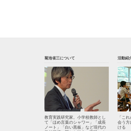
菊池省三について
活動紹
教育実践研究家。小学校教師とし
「これ
て「ほめ言葉のシャワー」「成長
会う方
ノート」「白い黒板」など現代の
ける