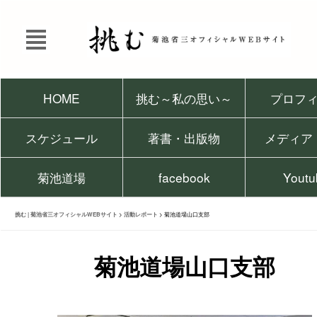
HOME
挑む～私の思い～
プロフ
スケジュール
著書・出版物
メディア
菊池道場
facebook
Youtu
挑む | 菊池省三オフィシャルWEBサイト
>
活動レポート
>
菊池道場山口支部
菊池道場山口支部