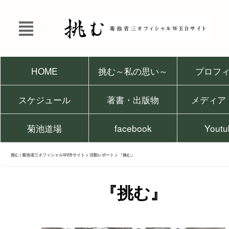
HOME
挑む～私の思い～
プロフ
スケジュール
著書・出版物
メディア
菊池道場
facebook
Youtu
挑む | 菊池省三オフィシャルWEBサイト
>
活動レポート
>
『挑む』
『挑む』