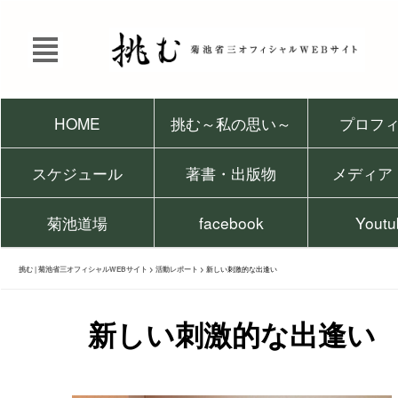
HOME
挑む～私の思い～
プロフ
スケジュール
著書・出版物
メディア
菊池道場
facebook
Youtu
挑む | 菊池省三オフィシャルWEBサイト
>
活動レポート
>
新しい刺激的な出逢い
新しい刺激的な出逢い