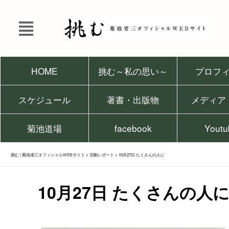
HOME
挑む～私の思い～
プロフ
スケジュール
著書・出版物
メディア
菊池道場
facebook
Youtu
挑む | 菊池省三オフィシャルWEBサイト
>
活動レポート
>
10月27日 たくさんの人に
10月27日 たくさんの人