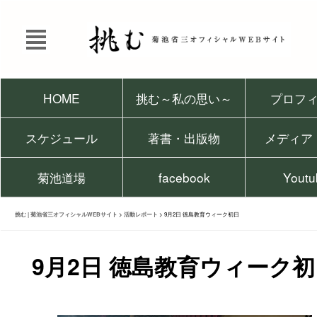
HOME
挑む～私の思い～
プロフ
スケジュール
著書・出版物
メディア
菊池道場
facebook
Youtu
挑む | 菊池省三オフィシャルWEBサイト
>
活動レポート
>
9月2日 徳島教育ウィーク初日
9月2日 徳島教育ウィーク