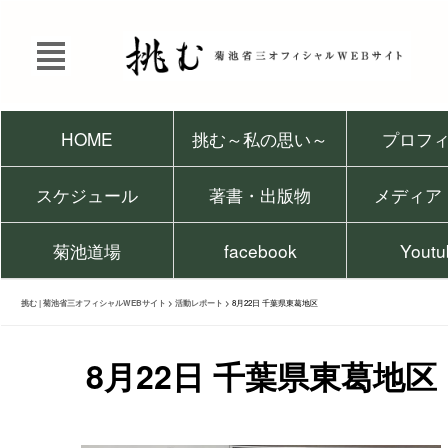
HOME
挑む～私の思い～
プロフ
スケジュール
著書・出版物
メディア
菊池道場
facebook
Youtu
挑む | 菊池省三オフィシャルWEBサイト
>
活動レポート
>
8月22日 千葉県東葛地区
8月22日 千葉県東葛地区