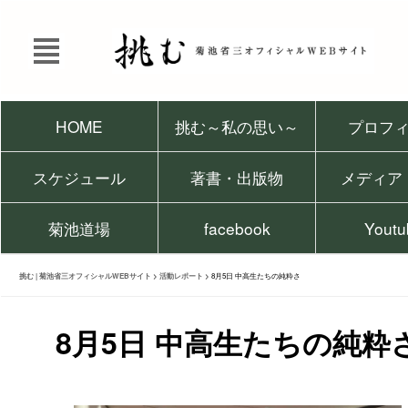
HOME
挑む～私の思い～
プロフ
スケジュール
著書・出版物
メディア
菊池道場
facebook
Youtu
挑む | 菊池省三オフィシャルWEBサイト
>
活動レポート
>
8月5日 中高生たちの純粋さ
8月5日 中高生たちの純粋