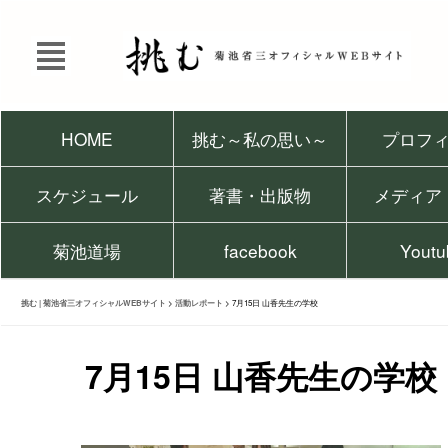
HOME
挑む～私の思い～
プロフ
スケジュール
著書・出版物
メディア
菊池道場
facebook
Youtu
挑む | 菊池省三オフィシャルWEBサイト
>
活動レポート
>
7月15日 山香先生の学校
7月15日 山香先生の学校