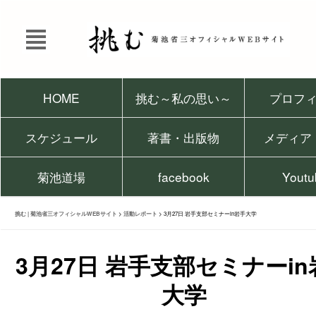
HOME
挑む～私の思い～
プロフ
スケジュール
著書・出版物
メディア
菊池道場
facebook
Youtu
挑む | 菊池省三オフィシャルWEBサイト
>
活動レポート
>
3月27日 岩手支部セミナーin岩手大学
3月27日 岩手支部セミナーin
大学