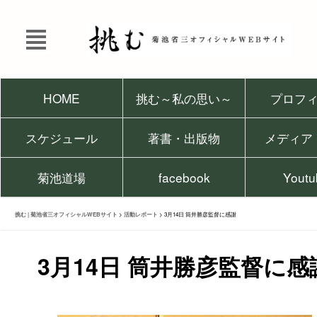
HOME
挑む～私の思い～
プロフ
スケジュール
著書・出版物
メディア
菊池道場
facebook
Youtu
挑む | 菊池省三オフィシャルWEBサイト
>
活動レポート
>
3月14日 筒井勝彦監督に感謝
3月14日 筒井勝彦監督に感