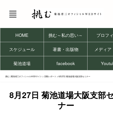
HOME
挑む～私の思い～
プロフ
スケジュール
著書・出版物
メディア
菊池道場
facebook
Youtu
挑む | 菊池省三オフィシャルWEBサイト
>
活動レポート
>
8月27日 菊池道場大阪支部セミナー
8月27日 菊池道場大阪支部
ナー