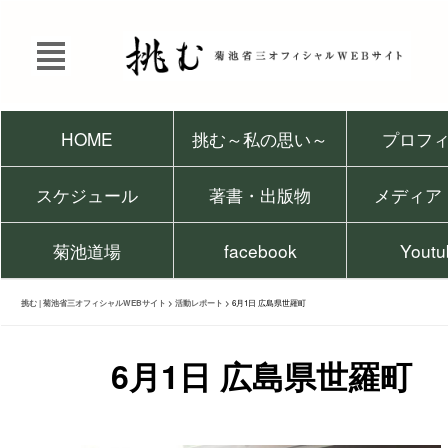
HOME
挑む～私の思い～
プロフ
スケジュール
著書・出版物
メディア
菊池道場
facebook
Youtu
挑む | 菊池省三オフィシャルWEBサイト
>
活動レポート
>
6月1日 広島県世羅町
6月1日 広島県世羅町