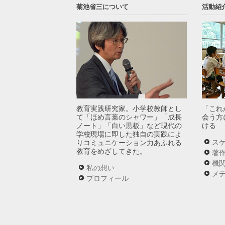
菊池省三について
活動紹
教育実践研究家。小学校教師とし
「これ
て「ほめ言葉のシャワー」「成長
会う方
ノート」「白い黒板」など現代の
ける
学校現場に即した独自の実践によ
ス
りコミュニケーション力あふれる
教育をめざしてきた。
著
機
私の想い
メ
プロフィール