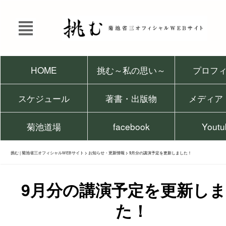
HOME
挑む～私の思い～
プロフ
スケジュール
著書・出版物
メディア
菊池道場
facebook
Youtu
挑む | 菊池省三オフィシャルWEBサイト
>
お知らせ・更新情報
>
9月分の講演予定を更新しました！
9月分の講演予定を更新し
た！